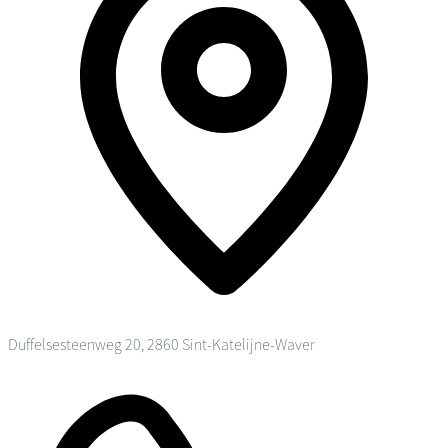
Duffelsesteenweg 20, 2860 Sint-Katelijne-Waver