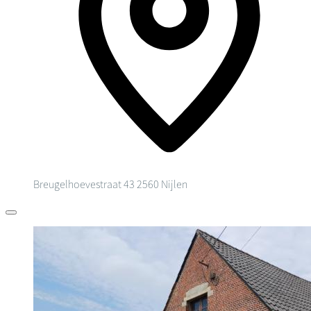
Breugelhoevestraat 43
2560 Nijlen