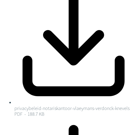
privacybeleid-notariskantoor-vlaeymans-verdonck-knevels
PDF - 188.7 KB