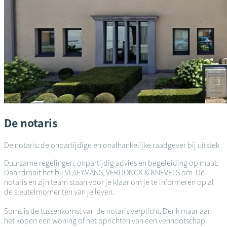
De notaris
De notaris: de onpartijdige en onafhankelijke raadgever bij uitstek
Duurzame regelingen, onpartijdig advies en begeleiding op maat.
Daar draait het bij VLAEYMANS, VERDONCK & KNEVELS om. De
notaris en zijn team staan voor je klaar om je te informeren op al
de sleutelmomenten van je leven.
Soms is de tussenkomst van de notaris verplicht. Denk maar aan
het kopen een woning of het oprichten van een vennootschap.