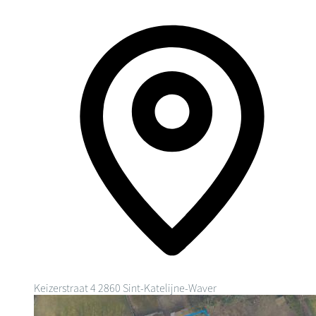
Keizerstraat 4
2860 Sint-Katelijne-Waver