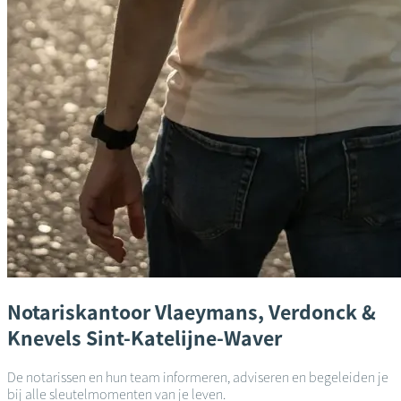
Notariskantoor
Vlaeymans, Verdonck &
Knevels
Sint-Katelijne-Waver
De notarissen en hun team informeren, adviseren en begeleiden je
bij alle sleutelmomenten van je leven.