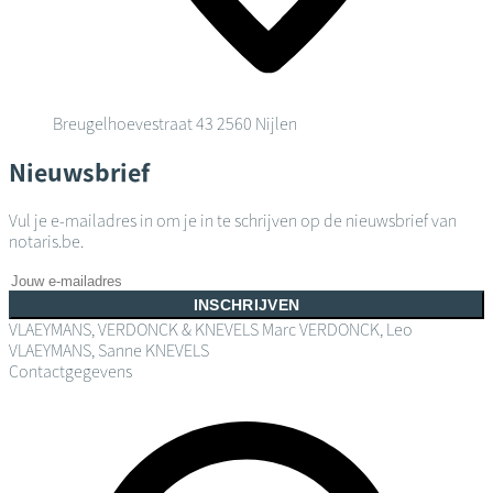
Breugelhoevestraat 43
2560 Nijlen
Nieuwsbrief
Vul je e-mailadres in om je in te schrijven op de nieuwsbrief van
notaris.be.
INSCHRIJVEN
VLAEYMANS, VERDONCK & KNEVELS
Marc VERDONCK, Leo
VLAEYMANS, Sanne KNEVELS
Contactgegevens