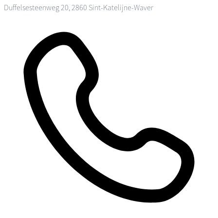
Duffelsesteenweg 20, 2860 Sint-Katelijne-Waver